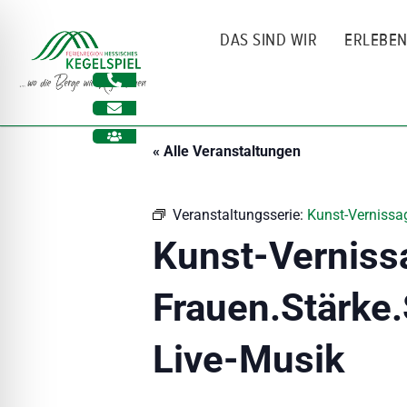
Zum
Inhalt
DAS SIND WIR
ERLEBE
springen
« Alle Veranstaltungen
Veranstaltungsserie:
Kunst-Vernissag
Kunst-Verniss
Frauen.Stärke.
ehinderungsmodus
Live-Musik