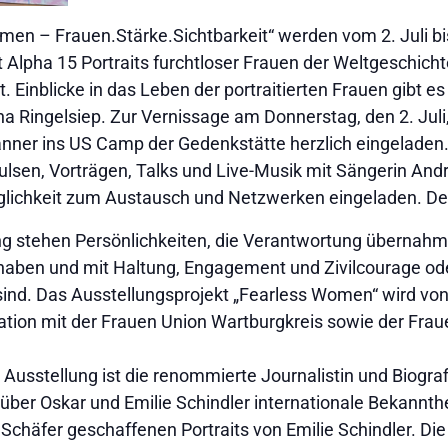
omen – Frauen.Stärke.Sichtbarkeit“ werden vom 2. Juli 
Alpha 15 Portraits furchtloser Frauen der Weltgeschichte
 Einblicke in das Leben der portraitierten Frauen gibt es 
ana Ringelsiep. Zur Vernissage am Donnerstag, den 2. Juli,
nner ins US Camp der Gedenkstätte herzlich eingeladen.
pulsen, Vorträgen, Talks und Live-Musik mit Sängerin An
lichkeit zum Austausch und Netzwerken eingeladen. Der Ein
ng stehen Persönlichkeiten, die Verantwortung übernahme
aben und mit Haltung, Engagement und Zivilcourage od
sind. Das Ausstellungsprojekt „Fearless Women“ wird von 
ation mit der Frauen Union Wartburgkreis sowie der Fra
Ausstellung ist die renommierte Journalistin und Biograf
 über Oskar und Emilie Schindler internationale Bekannthei
n Schäfer geschaffenen Portraits von Emilie Schindler. Die