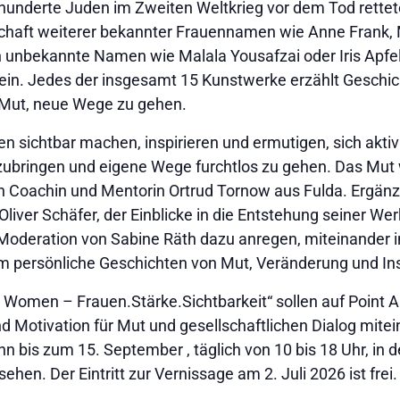
derte Juden im Zweiten Weltkrieg vor dem Tod rettete, 
schaft weiterer bekannter Frauennamen wie Anne Frank, 
 unbekannte Namen wie Malala Yousafzai oder Iris Apfel 
in. Jedes der insgesamt 15 Kunstwerke erzählt Geschic
Mut, neue Wege zu gehen.
 sichtbar machen, inspirieren und ermutigen, sich aktiv i
zubringen und eigene Wege furchtlos zu gehen. Das Mut 
n Coachin und Mentorin Ortrud Tornow aus Fulda. Ergänz
iver Schäfer, der Einblicke in die Entstehung seiner Werk
er Moderation von Sabine Räth dazu anregen, miteinande
persönliche Geschichten von Mut, Veränderung und Ins
s Women – Frauen.Stärke.Sichtbarkeit“ sollen auf Point A
 Motivation für Mut und gesellschaftlichen Dialog mite
n bis zum 15. September , täglich von 10 bis 18 Uhr, in 
hen. Der Eintritt zur Vernissage am 2. Juli 2026 ist frei.