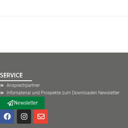
SERVICE
Ansprechpartner
Infomaterial und Prospekte zum Downloaden Newsletter
Newsletter
F
I
E
a
n
n
c
s
v