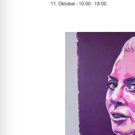
l für Anfallsicherheit
11. Oktober - 10:00
-
18:00
-freundlicher Modus
dheitsmodus
psie-sicherer Modus