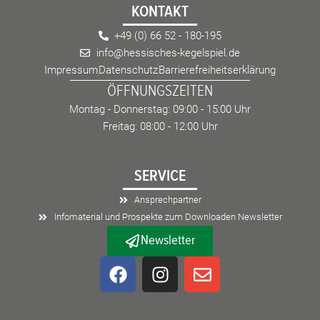
KONTAKT
+49 (0) 66 52 - 180-195
info@hessisches-kegelspiel.de
Impressum
Datenschutz
Barrierefreiheitserklärung
ÖFFNUNGSZEITEN
Montag - Donnerstag: 09:00 - 15:00 Uhr
Freitag: 08:00 - 12:00 Uhr
SERVICE
Ansprechpartner
Infomaterial und Prospekte zum Downloaden Newsletter
Newsletter
F
I
E
a
n
n
c
s
v
e
t
e