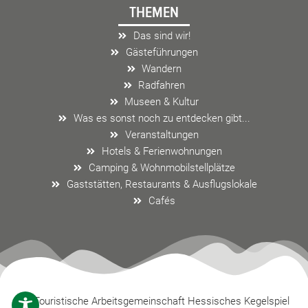
THEMEN
b
a
l
o
g
o
Das sind wir!
o
r
p
Gästeführungen
k
a
e
Wandern
m
Radfahren
Museen & Kultur
Was es sonst noch zu entdecken gibt...
Veranstaltungen
Hotels & Ferienwohnungen
Camping & Wohnmobilstellplätze
Gaststätten, Restaurants & Ausflugslokale
Cafés
Touristische Arbeitsgemeinschaft Hessisches Kegelspiel