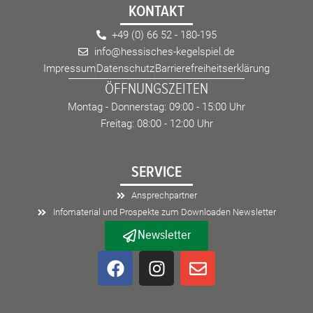
KONTAKT
+49 (0) 66 52 - 180-195
info@hessisches-kegelspiel.de
Impressum
Datenschutz
Barrierefreiheitserklärung
ÖFFNUNGSZEITEN
Montag - Donnerstag: 09:00 - 15:00 Uhr
Freitag: 08:00 - 12:00 Uhr
SERVICE
Ansprechpartner
Infomaterial und Prospekte zum Downloaden Newsletter
Newsletter
F
I
E
a
n
n
c
s
v
e
t
e