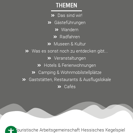
THEMEN
b
a
l
o
g
o
Das sind wir!
o
r
p
Gästeführungen
k
a
e
Wandern
m
Radfahren
Museen & Kultur
Was es sonst noch zu entdecken gibt...
Veranstaltungen
Hotels & Ferienwohnungen
Camping & Wohnmobilstellplätze
Gaststätten, Restaurants & Ausflugslokale
Cafés
Touristische Arbeitsgemeinschaft Hessisches Kegelspiel