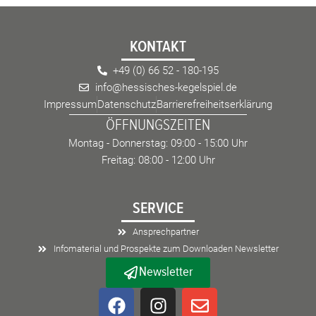
KONTAKT
+49 (0) 66 52 - 180-195
info@hessisches-kegelspiel.de
Impressum
Datenschutz
Barrierefreiheitserklärung
ÖFFNUNGSZEITEN
Montag - Donnerstag: 09:00 - 15:00 Uhr
Freitag: 08:00 - 12:00 Uhr
SERVICE
Ansprechpartner
Infomaterial und Prospekte zum Downloaden Newsletter
Newsletter
F
I
E
a
n
n