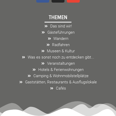
c
s
v
e
t
e
THEMEN
b
a
l
o
g
o
Das sind wir!
o
r
p
Gästeführungen
k
a
e
Wandern
m
Radfahren
Museen & Kultur
Was es sonst noch zu entdecken gibt...
Veranstaltungen
Hotels & Ferienwohnungen
Camping & Wohnmobilstellplätze
Gaststätten, Restaurants & Ausflugslokale
Cafés