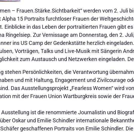
omen – Frauen.Stärke.Sichtbarkeit“ werden vom 2. Juli 
Alpha 15 Portraits furchtloser Frauen der Weltgeschichte
 Einblicke in das Leben der portraitierten Frauen gibt es 
ana Ringelsiep. Zur Vernissage am Donnerstag, den 2. Juli,
nner ins US Camp der Gedenkstätte herzlich eingeladen.
pulsen, Vorträgen, Talks und Live-Musik mit Sängerin An
lichkeit zum Austausch und Netzwerken eingeladen. Der Ein
ng stehen Persönlichkeiten, die Verantwortung übernahme
aben und mit Haltung, Engagement und Zivilcourage od
sind. Das Ausstellungsprojekt „Fearless Women“ wird von 
ation mit der Frauen Union Wartburgkreis sowie der Fra
Ausstellung ist die renommierte Journalistin und Biograf
 über Oskar und Emilie Schindler internationale Bekannthei
n Schäfer geschaffenen Portraits von Emilie Schindler. Die