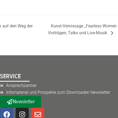
k auf den Weg der
Kunst-Vernissage „Fearless Women –
Vorträgen, Talks und Live-Musik
SERVICE
Ansprechpartner
Infomaterial und Prospekte zum Downloaden Newsletter
Newsletter
F
I
E
a
n
n