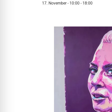
l für Anfallsicherheit
17. November - 10:00
-
18:00
-freundlicher Modus
dheitsmodus
psie-sicherer Modus