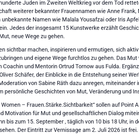
derte Juden im Zweiten Weltkrieg vor dem Tod rettete, 
schaft weiterer bekannter Frauennamen wie Anne Frank, 
 unbekannte Namen wie Malala Yousafzai oder Iris Apfel 
in. Jedes der insgesamt 15 Kunstwerke erzählt Geschic
Mut, neue Wege zu gehen.
 sichtbar machen, inspirieren und ermutigen, sich aktiv i
zubringen und eigene Wege furchtlos zu gehen. Das Mut 
n Coachin und Mentorin Ortrud Tornow aus Fulda. Ergänz
iver Schäfer, der Einblicke in die Entstehung seiner Werk
er Moderation von Sabine Räth dazu anregen, miteinande
persönliche Geschichten von Mut, Veränderung und Ins
s Women – Frauen.Stärke.Sichtbarkeit“ sollen auf Point A
 Motivation für Mut und gesellschaftlichen Dialog mite
n bis zum 15. September , täglich von 10 bis 18 Uhr, in 
hen. Der Eintritt zur Vernissage am 2. Juli 2026 ist frei.