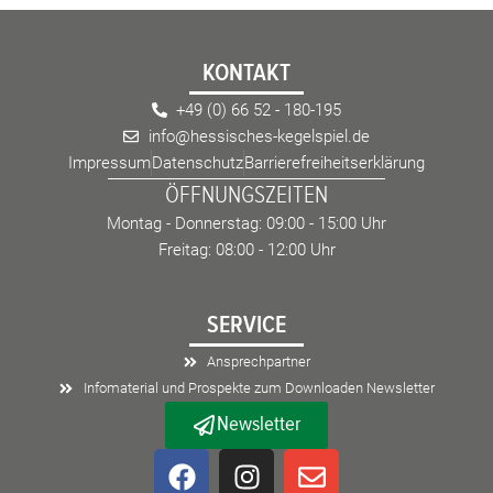
KONTAKT
+49 (0) 66 52 - 180-195
info@hessisches-kegelspiel.de
Impressum
Datenschutz
Barrierefreiheitserklärung
ÖFFNUNGSZEITEN
Montag - Donnerstag: 09:00 - 15:00 Uhr
Freitag: 08:00 - 12:00 Uhr
SERVICE
Ansprechpartner
Infomaterial und Prospekte zum Downloaden Newsletter
Newsletter
F
I
E
a
n
n