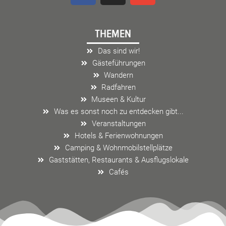
c
s
v
e
t
e
THEMEN
b
a
l
o
g
o
Das sind wir!
o
r
p
Gästeführungen
k
a
e
Wandern
m
Radfahren
Museen & Kultur
Was es sonst noch zu entdecken gibt...
Veranstaltungen
Hotels & Ferienwohnungen
Camping & Wohnmobilstellplätze
Gaststätten, Restaurants & Ausflugslokale
Cafés