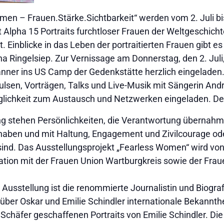
omen – Frauen.Stärke.Sichtbarkeit“ werden vom 2. Juli 
Alpha 15 Portraits furchtloser Frauen der Weltgeschichte
 Einblicke in das Leben der portraitierten Frauen gibt es 
ana Ringelsiep. Zur Vernissage am Donnerstag, den 2. Juli,
nner ins US Camp der Gedenkstätte herzlich eingeladen.
pulsen, Vorträgen, Talks und Live-Musik mit Sängerin An
lichkeit zum Austausch und Netzwerken eingeladen. Der Ein
ng stehen Persönlichkeiten, die Verantwortung übernahme
aben und mit Haltung, Engagement und Zivilcourage od
sind. Das Ausstellungsprojekt „Fearless Women“ wird von 
ation mit der Frauen Union Wartburgkreis sowie der Fra
Ausstellung ist die renommierte Journalistin und Biograf
 über Oskar und Emilie Schindler internationale Bekannthei
n Schäfer geschaffenen Portraits von Emilie Schindler. Die