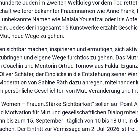
derte Juden im Zweiten Weltkrieg vor dem Tod rettete, 
schaft weiterer bekannter Frauennamen wie Anne Frank, 
 unbekannte Namen wie Malala Yousafzai oder Iris Apfel 
in. Jedes der insgesamt 15 Kunstwerke erzählt Geschic
Mut, neue Wege zu gehen.
 sichtbar machen, inspirieren und ermutigen, sich aktiv i
zubringen und eigene Wege furchtlos zu gehen. Das Mut 
n Coachin und Mentorin Ortrud Tornow aus Fulda. Ergänz
iver Schäfer, der Einblicke in die Entstehung seiner Werk
er Moderation von Sabine Räth dazu anregen, miteinande
persönliche Geschichten von Mut, Veränderung und Ins
s Women – Frauen.Stärke.Sichtbarkeit“ sollen auf Point A
 Motivation für Mut und gesellschaftlichen Dialog mite
n bis zum 15. September , täglich von 10 bis 18 Uhr, in 
hen. Der Eintritt zur Vernissage am 2. Juli 2026 ist frei.