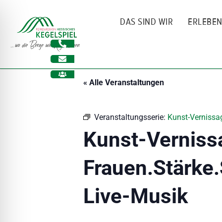
Zum
Inhalt
DAS SIND WIR
ERLEBE
springen
« Alle Veranstaltungen
Veranstaltungsserie:
Kunst-Vernissag
Kunst-Verniss
Frauen.Stärke.
ehinderungsmodus
Live-Musik