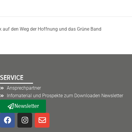
ck auf den Weg der Hoffnung und das Grüne Band
SERVICE
Ansprechpartner
Infomaterial und Prospekte zum Downloaden Newsletter
Newsletter
F
I
E
a
n
n
c
s
v