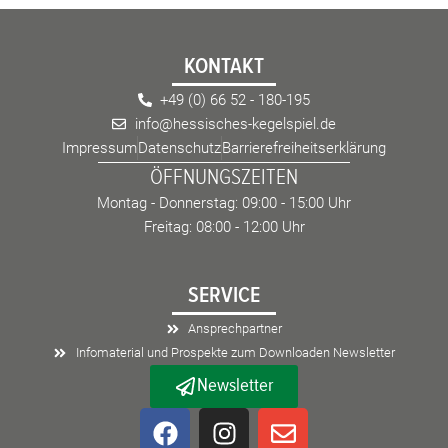
KONTAKT
+49 (0) 66 52 - 180-195
info@hessisches-kegelspiel.de
Impressum
Datenschutz
Barrierefreiheitserklärung
ÖFFNUNGSZEITEN
Montag - Donnerstag: 09:00 - 15:00 Uhr
Freitag: 08:00 - 12:00 Uhr
SERVICE
Ansprechpartner
Infomaterial und Prospekte zum Downloaden Newsletter
Newsletter
F
I
E
a
n
n