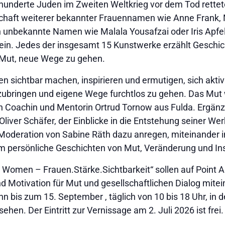
derte Juden im Zweiten Weltkrieg vor dem Tod rettete, 
schaft weiterer bekannter Frauennamen wie Anne Frank, 
 unbekannte Namen wie Malala Yousafzai oder Iris Apfel 
in. Jedes der insgesamt 15 Kunstwerke erzählt Geschic
Mut, neue Wege zu gehen.
 sichtbar machen, inspirieren und ermutigen, sich aktiv i
zubringen und eigene Wege furchtlos zu gehen. Das Mut 
n Coachin und Mentorin Ortrud Tornow aus Fulda. Ergänz
iver Schäfer, der Einblicke in die Entstehung seiner Werk
er Moderation von Sabine Räth dazu anregen, miteinande
persönliche Geschichten von Mut, Veränderung und Ins
s Women – Frauen.Stärke.Sichtbarkeit“ sollen auf Point A
 Motivation für Mut und gesellschaftlichen Dialog mite
n bis zum 15. September , täglich von 10 bis 18 Uhr, in 
hen. Der Eintritt zur Vernissage am 2. Juli 2026 ist frei.