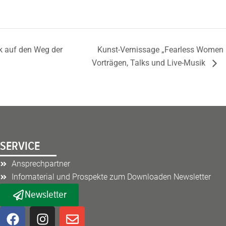
k auf den Weg der
Kunst-Vernissage „Fearless Women –
Vorträgen, Talks und Live-Musik
SERVICE
Ansprechpartner
Infomaterial und Prospekte zum Downloaden Newsletter
Newsletter
F
I
E
a
n
n