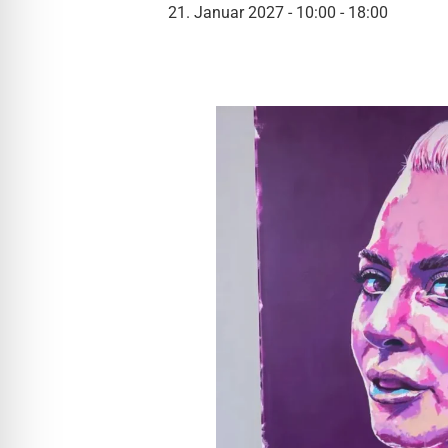
l für Anfallsicherheit
21. Januar 2027 - 10:00
-
18:00
-freundlicher Modus
dheitsmodus
psie-sicherer Modus