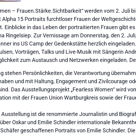
omen – Frauen.Stärke.Sichtbarkeit“ werden vom 2. Juli 
Alpha 15 Portraits furchtloser Frauen der Weltgeschichte
 Einblicke in das Leben der portraitierten Frauen gibt es 
ana Ringelsiep. Zur Vernissage am Donnerstag, den 2. Juli,
nner ins US Camp der Gedenkstätte herzlich eingeladen.
pulsen, Vorträgen, Talks und Live-Musik mit Sängerin An
lichkeit zum Austausch und Netzwerken eingeladen. Der Ein
ng stehen Persönlichkeiten, die Verantwortung übernahme
aben und mit Haltung, Engagement und Zivilcourage od
sind. Das Ausstellungsprojekt „Fearless Women“ wird von 
ation mit der Frauen Union Wartburgkreis sowie der Fra
Ausstellung ist die renommierte Journalistin und Biograf
 über Oskar und Emilie Schindler internationale Bekannthei
n Schäfer geschaffenen Portraits von Emilie Schindler. Die