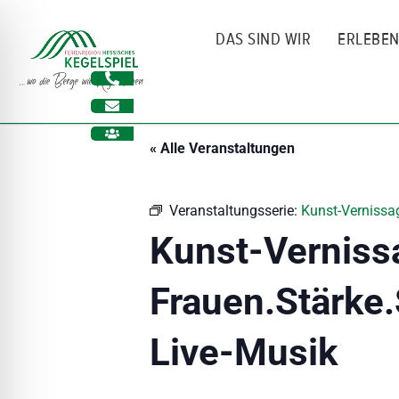
Zum
Inhalt
DAS SIND WIR
ERLEBE
springen
« Alle Veranstaltungen
Veranstaltungsserie:
Kunst-Vernissag
Kunst-Verniss
Frauen.Stärke.
ehinderungsmodus
Live-Musik