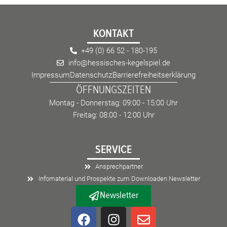
KONTAKT
+49 (0) 66 52 - 180-195
info@hessisches-kegelspiel.de
Impressum
Datenschutz
Barrierefreiheitserklärung
ÖFFNUNGSZEITEN
Montag - Donnerstag: 09:00 - 15:00 Uhr
Freitag: 08:00 - 12:00 Uhr
SERVICE
Ansprechpartner
Infomaterial und Prospekte zum Downloaden Newsletter
Newsletter
F
I
E
a
n
n