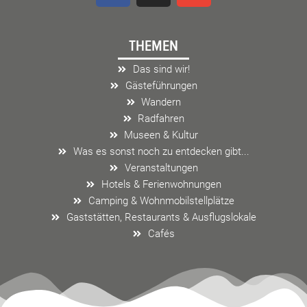
c
s
v
e
t
e
THEMEN
b
a
l
o
g
o
Das sind wir!
o
r
p
Gästeführungen
k
a
e
Wandern
m
Radfahren
Museen & Kultur
Was es sonst noch zu entdecken gibt...
Veranstaltungen
Hotels & Ferienwohnungen
Camping & Wohnmobilstellplätze
Gaststätten, Restaurants & Ausflugslokale
Cafés