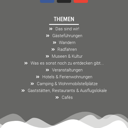
c
s
v
e
t
e
THEMEN
b
a
l
o
g
o
Das sind wir!
o
r
p
Gästeführungen
k
a
e
Wandern
m
Radfahren
Museen & Kultur
Was es sonst noch zu entdecken gibt...
Veranstaltungen
Hotels & Ferienwohnungen
Camping & Wohnmobilstellplätze
Gaststätten, Restaurants & Ausflugslokale
Cafés