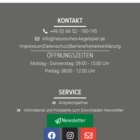
KONTAKT
+49 (0) 66 52 - 180-195
info@hessisches-kegelspiel.de
Impressum
Datenschutz
Barrierefreiheitserklärung
ÖFFNUNGSZEITEN
Montag - Donnerstag: 09:00 - 15:00 Uhr
Freitag: 08:00 - 12:00 Uhr
SERVICE
Ansprechpartner
Infomaterial und Prospekte zum Downloaden Newsletter
Newsletter
F
I
E
a
n
n