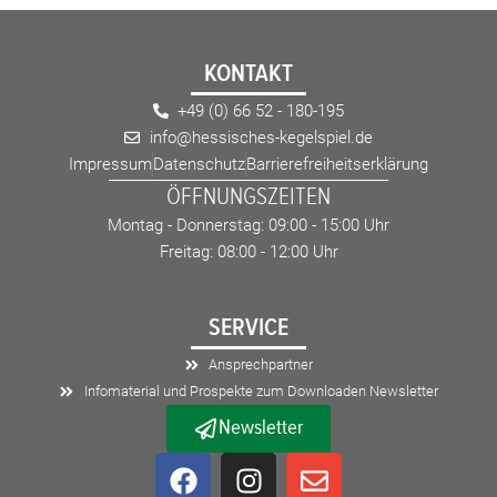
KONTAKT
+49 (0) 66 52 - 180-195
info@hessisches-kegelspiel.de
Impressum
Datenschutz
Barrierefreiheitserklärung
ÖFFNUNGSZEITEN
Montag - Donnerstag: 09:00 - 15:00 Uhr
Freitag: 08:00 - 12:00 Uhr
SERVICE
Ansprechpartner
Infomaterial und Prospekte zum Downloaden Newsletter
Newsletter
F
I
E
a
n
n