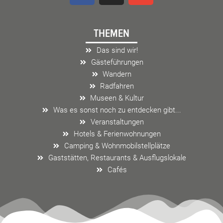
c
s
v
e
t
e
THEMEN
b
a
l
o
g
o
Das sind wir!
o
r
p
Gästeführungen
k
a
e
Wandern
m
Radfahren
Museen & Kultur
Was es sonst noch zu entdecken gibt...
Veranstaltungen
Hotels & Ferienwohnungen
Camping & Wohnmobilstellplätze
Gaststätten, Restaurants & Ausflugslokale
Cafés