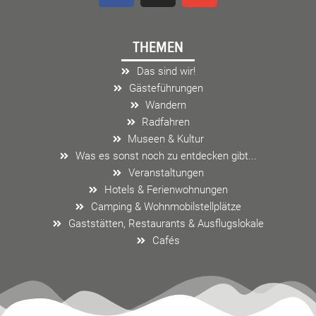
c
s
v
e
t
e
THEMEN
b
a
l
o
g
o
Das sind wir!
o
r
p
Gästeführungen
k
a
e
Wandern
m
Radfahren
Museen & Kultur
Was es sonst noch zu entdecken gibt...
Veranstaltungen
Hotels & Ferienwohnungen
Camping & Wohnmobilstellplätze
Gaststätten, Restaurants & Ausflugslokale
Cafés