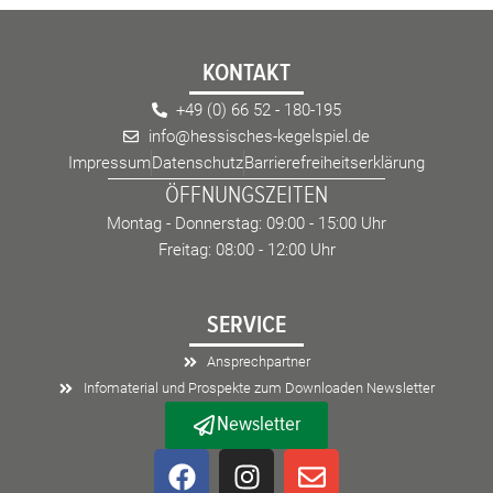
KONTAKT
+49 (0) 66 52 - 180-195
info@hessisches-kegelspiel.de
Impressum
Datenschutz
Barrierefreiheitserklärung
ÖFFNUNGSZEITEN
Montag - Donnerstag: 09:00 - 15:00 Uhr
Freitag: 08:00 - 12:00 Uhr
SERVICE
Ansprechpartner
Infomaterial und Prospekte zum Downloaden Newsletter
Newsletter
F
I
E
a
n
n