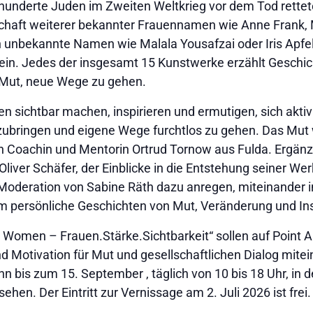
derte Juden im Zweiten Weltkrieg vor dem Tod rettete, 
schaft weiterer bekannter Frauennamen wie Anne Frank, 
 unbekannte Namen wie Malala Yousafzai oder Iris Apfel 
in. Jedes der insgesamt 15 Kunstwerke erzählt Geschic
Mut, neue Wege zu gehen.
 sichtbar machen, inspirieren und ermutigen, sich aktiv i
zubringen und eigene Wege furchtlos zu gehen. Das Mut 
n Coachin und Mentorin Ortrud Tornow aus Fulda. Ergänz
iver Schäfer, der Einblicke in die Entstehung seiner Werk
er Moderation von Sabine Räth dazu anregen, miteinande
persönliche Geschichten von Mut, Veränderung und Ins
s Women – Frauen.Stärke.Sichtbarkeit“ sollen auf Point A
 Motivation für Mut und gesellschaftlichen Dialog mite
n bis zum 15. September , täglich von 10 bis 18 Uhr, in 
hen. Der Eintritt zur Vernissage am 2. Juli 2026 ist frei.