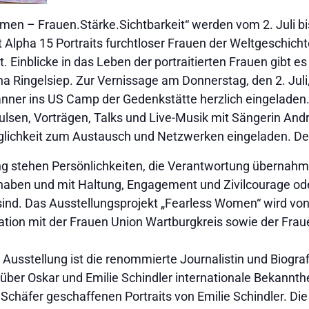
omen – Frauen.Stärke.Sichtbarkeit“ werden vom 2. Juli 
Alpha 15 Portraits furchtloser Frauen der Weltgeschichte
 Einblicke in das Leben der portraitierten Frauen gibt es 
ana Ringelsiep. Zur Vernissage am Donnerstag, den 2. Juli,
nner ins US Camp der Gedenkstätte herzlich eingeladen.
pulsen, Vorträgen, Talks und Live-Musik mit Sängerin An
lichkeit zum Austausch und Netzwerken eingeladen. Der Ein
ng stehen Persönlichkeiten, die Verantwortung übernahme
aben und mit Haltung, Engagement und Zivilcourage od
sind. Das Ausstellungsprojekt „Fearless Women“ wird von 
ation mit der Frauen Union Wartburgkreis sowie der Fra
Ausstellung ist die renommierte Journalistin und Biograf
 über Oskar und Emilie Schindler internationale Bekannthei
n Schäfer geschaffenen Portraits von Emilie Schindler. Die