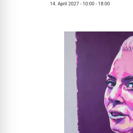
l für Anfallsicherheit
14. April 2027 - 10:00
-
18:00
-freundlicher Modus
dheitsmodus
psie-sicherer Modus