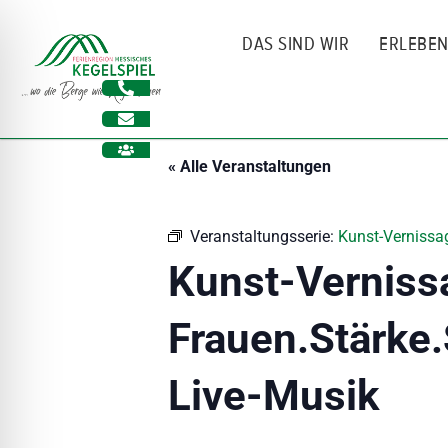
Zum
Inhalt
DAS SIND WIR
ERLEBE
springen
« Alle Veranstaltungen
Veranstaltungsserie:
Kunst-Vernissag
Kunst-Verniss
Frauen.Stärke.
ehinderungsmodus
Live-Musik