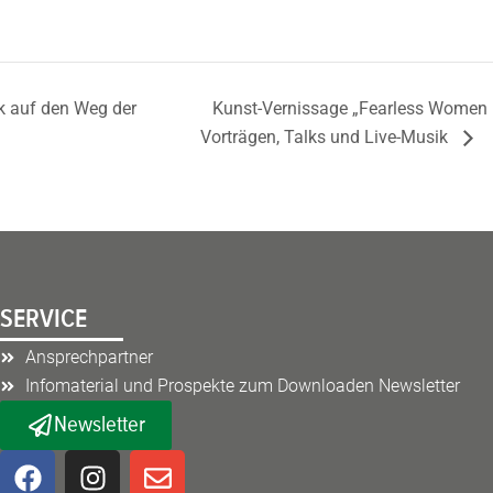
k auf den Weg der
Kunst-Vernissage „Fearless Women –
Vorträgen, Talks und Live-Musik
SERVICE
Ansprechpartner
Infomaterial und Prospekte zum Downloaden Newsletter
Newsletter
F
I
E
a
n
n