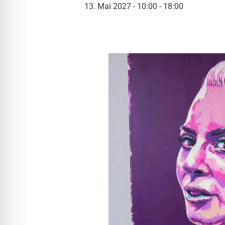
l für Anfallsicherheit
13. Mai 2027 - 10:00
-
18:00
-freundlicher Modus
dheitsmodus
psie-sicherer Modus