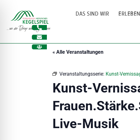
Zum
Inhalt
DAS SIND WIR
ERLEBE
springen
« Alle Veranstaltungen
Veranstaltungsserie:
Kunst-Vernissag
Kunst-Verniss
Frauen.Stärke.
ehinderungsmodus
Live-Musik