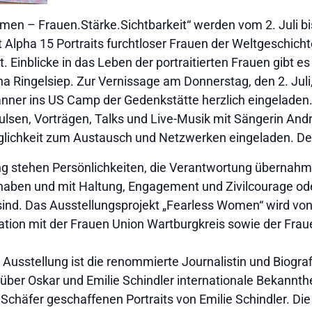
omen – Frauen.Stärke.Sichtbarkeit“ werden vom 2. Juli 
Alpha 15 Portraits furchtloser Frauen der Weltgeschichte
 Einblicke in das Leben der portraitierten Frauen gibt es 
ana Ringelsiep. Zur Vernissage am Donnerstag, den 2. Juli,
nner ins US Camp der Gedenkstätte herzlich eingeladen.
pulsen, Vorträgen, Talks und Live-Musik mit Sängerin An
lichkeit zum Austausch und Netzwerken eingeladen. Der Ein
ng stehen Persönlichkeiten, die Verantwortung übernahme
aben und mit Haltung, Engagement und Zivilcourage od
sind. Das Ausstellungsprojekt „Fearless Women“ wird von 
ation mit der Frauen Union Wartburgkreis sowie der Fra
Ausstellung ist die renommierte Journalistin und Biograf
 über Oskar und Emilie Schindler internationale Bekannthei
n Schäfer geschaffenen Portraits von Emilie Schindler. Die