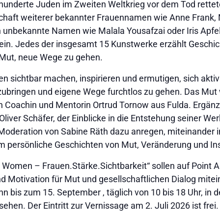
derte Juden im Zweiten Weltkrieg vor dem Tod rettete, 
schaft weiterer bekannter Frauennamen wie Anne Frank, 
 unbekannte Namen wie Malala Yousafzai oder Iris Apfel 
in. Jedes der insgesamt 15 Kunstwerke erzählt Geschic
Mut, neue Wege zu gehen.
 sichtbar machen, inspirieren und ermutigen, sich aktiv i
zubringen und eigene Wege furchtlos zu gehen. Das Mut 
n Coachin und Mentorin Ortrud Tornow aus Fulda. Ergänz
iver Schäfer, der Einblicke in die Entstehung seiner Werk
er Moderation von Sabine Räth dazu anregen, miteinande
persönliche Geschichten von Mut, Veränderung und Ins
s Women – Frauen.Stärke.Sichtbarkeit“ sollen auf Point A
 Motivation für Mut und gesellschaftlichen Dialog mite
n bis zum 15. September , täglich von 10 bis 18 Uhr, in 
hen. Der Eintritt zur Vernissage am 2. Juli 2026 ist frei.