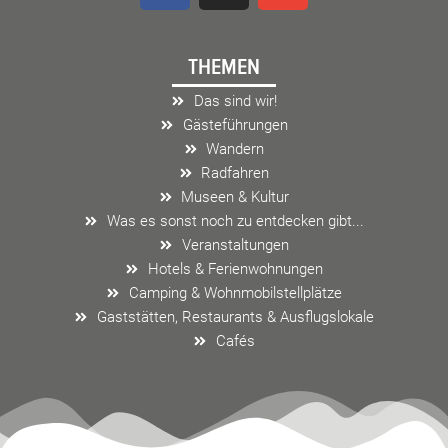
c
s
v
e
t
e
THEMEN
b
a
l
o
g
o
Das sind wir!
o
r
p
Gästeführungen
k
a
e
Wandern
m
Radfahren
Museen & Kultur
Was es sonst noch zu entdecken gibt...
Veranstaltungen
Hotels & Ferienwohnungen
Camping & Wohnmobilstellplätze
Gaststätten, Restaurants & Ausflugslokale
Cafés