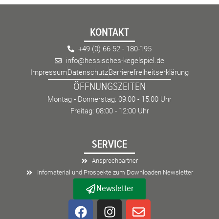
KONTAKT
+49 (0) 66 52 - 180-195
info@hessisches-kegelspiel.de
Impressum
Datenschutz
Barrierefreiheitserklärung
ÖFFNUNGSZEITEN
Montag - Donnerstag: 09:00 - 15:00 Uhr
Freitag: 08:00 - 12:00 Uhr
SERVICE
Ansprechpartner
Infomaterial und Prospekte zum Downloaden Newsletter
Newsletter
F
I
E
a
n
n