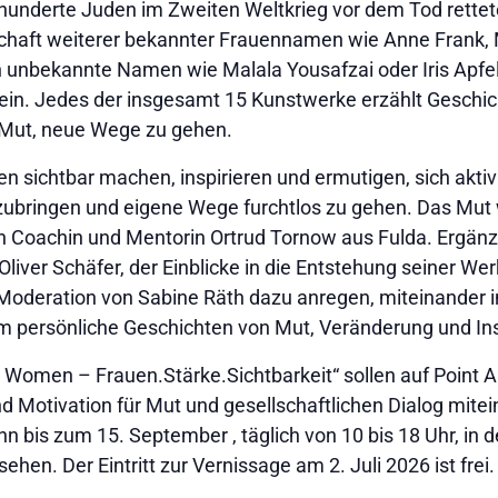
derte Juden im Zweiten Weltkrieg vor dem Tod rettete, 
schaft weiterer bekannter Frauennamen wie Anne Frank, 
 unbekannte Namen wie Malala Yousafzai oder Iris Apfel 
in. Jedes der insgesamt 15 Kunstwerke erzählt Geschic
Mut, neue Wege zu gehen.
 sichtbar machen, inspirieren und ermutigen, sich aktiv i
zubringen und eigene Wege furchtlos zu gehen. Das Mut 
n Coachin und Mentorin Ortrud Tornow aus Fulda. Ergänz
iver Schäfer, der Einblicke in die Entstehung seiner Werk
er Moderation von Sabine Räth dazu anregen, miteinande
persönliche Geschichten von Mut, Veränderung und Ins
s Women – Frauen.Stärke.Sichtbarkeit“ sollen auf Point A
 Motivation für Mut und gesellschaftlichen Dialog mite
n bis zum 15. September , täglich von 10 bis 18 Uhr, in 
hen. Der Eintritt zur Vernissage am 2. Juli 2026 ist frei.