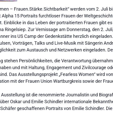
omen – Frauen.Stärke.Sichtbarkeit“ werden vom 2. Juli 
Alpha 15 Portraits furchtloser Frauen der Weltgeschichte
 Einblicke in das Leben der portraitierten Frauen gibt es 
ana Ringelsiep. Zur Vernissage am Donnerstag, den 2. Juli,
nner ins US Camp der Gedenkstätte herzlich eingeladen.
pulsen, Vorträgen, Talks und Live-Musik mit Sängerin An
lichkeit zum Austausch und Netzwerken eingeladen. Der Ein
ng stehen Persönlichkeiten, die Verantwortung übernahme
aben und mit Haltung, Engagement und Zivilcourage od
sind. Das Ausstellungsprojekt „Fearless Women“ wird von 
ation mit der Frauen Union Wartburgkreis sowie der Fra
Ausstellung ist die renommierte Journalistin und Biograf
 über Oskar und Emilie Schindler internationale Bekannthei
n Schäfer geschaffenen Portraits von Emilie Schindler. Die