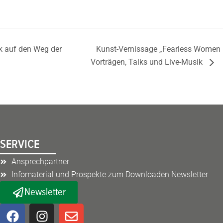
k auf den Weg der
Kunst-Vernissage „Fearless Women –
Vorträgen, Talks und Live-Musik
SERVICE
Ansprechpartner
Infomaterial und Prospekte zum Downloaden Newsletter
Newsletter
F
I
E
a
n
n