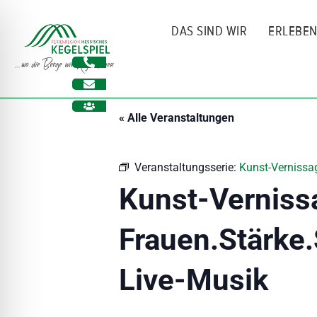
Zum
Inhalt
DAS SIND WIR
ERLEBE
springen
« Alle Veranstaltungen
Veranstaltungsserie:
Kunst-Vernissag
Kunst-Verniss
Frauen.Stärke.
ehinderungsmodus
Live-Musik