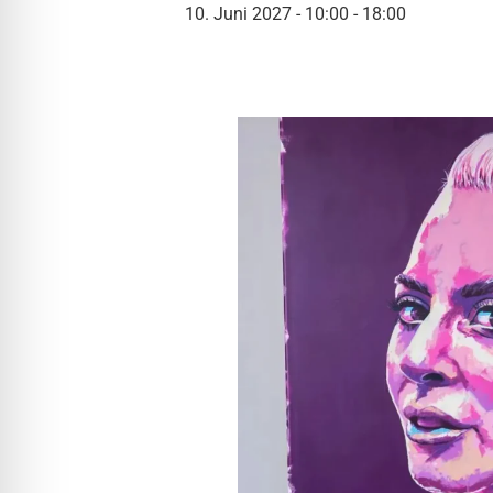
l für Anfallsicherheit
10. Juni 2027 - 10:00
-
18:00
-freundlicher Modus
dheitsmodus
psie-sicherer Modus