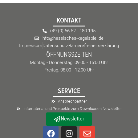
KONTAKT
+49 (0) 66 52 - 180-195
info@hessisches-kegelspiel.de
Impressum
Datenschutz
Barrierefreiheitserklärung
ÖFFNUNGSZEITEN
Montag - Donnerstag: 09:00 - 15:00 Uhr
Freitag: 08:00 - 12:00 Uhr
SERVICE
Ansprechpartner
Infomaterial und Prospekte zum Downloaden Newsletter
Newsletter
F
I
E
a
n
n