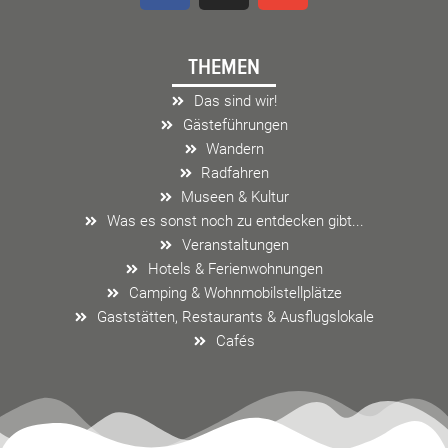
c
s
v
e
t
e
THEMEN
b
a
l
o
g
o
Das sind wir!
o
r
p
Gästeführungen
k
a
e
Wandern
m
Radfahren
Museen & Kultur
Was es sonst noch zu entdecken gibt...
Veranstaltungen
Hotels & Ferienwohnungen
Camping & Wohnmobilstellplätze
Gaststätten, Restaurants & Ausflugslokale
Cafés