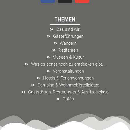
c
s
v
e
t
e
THEMEN
b
a
l
o
g
o
Das sind wir!
o
r
p
Gästeführungen
k
a
e
Wandern
m
Radfahren
Museen & Kultur
Was es sonst noch zu entdecken gibt...
Veranstaltungen
Hotels & Ferienwohnungen
Camping & Wohnmobilstellplätze
Gaststätten, Restaurants & Ausflugslokale
Cafés