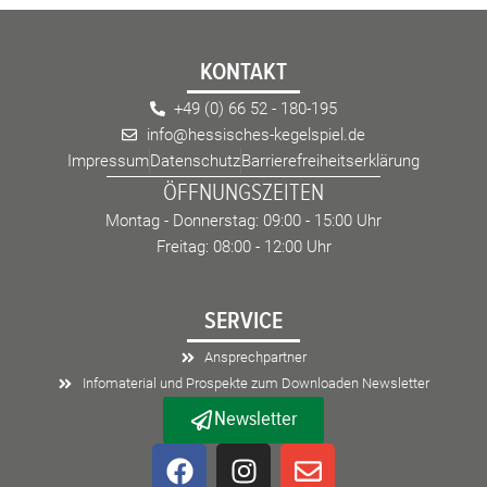
KONTAKT
+49 (0) 66 52 - 180-195
info@hessisches-kegelspiel.de
Impressum
Datenschutz
Barrierefreiheitserklärung
ÖFFNUNGSZEITEN
Montag - Donnerstag: 09:00 - 15:00 Uhr
Freitag: 08:00 - 12:00 Uhr
SERVICE
Ansprechpartner
Infomaterial und Prospekte zum Downloaden Newsletter
Newsletter
F
I
E
a
n
n