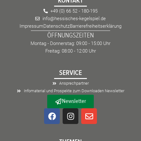
KONTAKT
+49 (0) 66 52 - 180-195
info@hessisches-kegelspiel.de
Impressum
Datenschutz
Barrierefreiheitserklärung
ÖFFNUNGSZEITEN
Montag - Donnerstag: 09:00 - 15:00 Uhr
Freitag: 08:00 - 12:00 Uhr
SERVICE
Ansprechpartner
Infomaterial und Prospekte zum Downloaden Newsletter
Newsletter
F
I
E
a
n
n
c
s
v
e
t
e