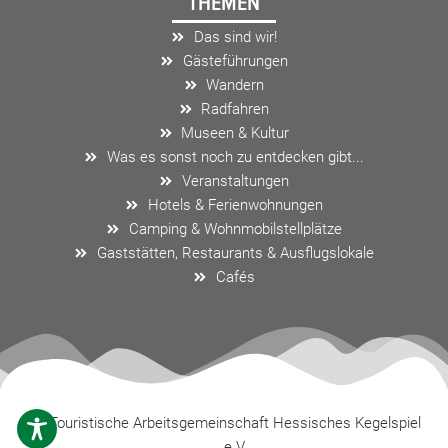
THEMEN
b
a
l
o
g
o
Das sind wir!
o
r
p
Gästeführungen
k
a
e
Wandern
m
Radfahren
Museen & Kultur
Was es sonst noch zu entdecken gibt...
Veranstaltungen
Hotels & Ferienwohnungen
Camping & Wohnmobilstellplätze
Gaststätten, Restaurants & Ausflugslokale
Cafés
Touristische Arbeitsgemeinschaft Hessisches Kegelspiel
e.V.