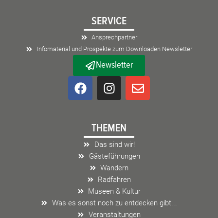
SERVICE
Ansprechpartner
Infomaterial und Prospekte zum Downloaden Newsletter
Newsletter
F
I
E
a
n
n
c
s
v
e
t
e
THEMEN
b
a
l
o
g
o
Das sind wir!
o
r
p
Gästeführungen
k
a
e
Wandern
m
Radfahren
Museen & Kultur
Was es sonst noch zu entdecken gibt...
Veranstaltungen