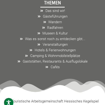
THEMEN
b
a
l
o
g
o
Das sind wir!
o
r
p
Gästeführungen
k
a
e
Wandern
m
Radfahren
Museen & Kultur
Was es sonst noch zu entdecken gibt...
Veranstaltungen
Hotels & Ferienwohnungen
Camping & Wohnmobilstellplätze
Gaststätten, Restaurants & Ausflugslokale
Cafés
Touristische Arbeitsgemeinschaft Hessisches Kegelspiel