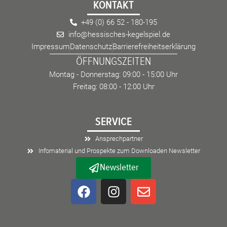
KONTAKT
+49 (0) 66 52 - 180-195
info@hessisches-kegelspiel.de
Impressum
Datenschutz
Barrierefreiheitserklärung
ÖFFNUNGSZEITEN
Montag - Donnerstag: 09:00 - 15:00 Uhr
Freitag: 08:00 - 12:00 Uhr
SERVICE
Ansprechpartner
Infomaterial und Prospekte zum Downloaden Newsletter
Newsletter
F
I
E
a
n
n
c
s
v
e
t
e