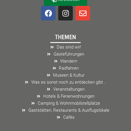
F
I
E
a
n
n
c
s
v
e
t
e
THEMEN
b
a
l
o
g
o
Das sind wir!
o
r
p
Gästeführungen
k
a
e
Wandern
m
Radfahren
Museen & Kultur
Was es sonst noch zu entdecken gibt...
Veranstaltungen
Hotels & Ferienwohnungen
Camping & Wohnmobilstellplätze
Gaststätten, Restaurants & Ausflugslokale
Cafés