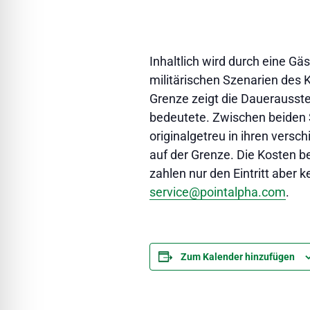
l für Anfallsicherheit
-freundlicher Modus
Inhaltlich wird durch eine G
militärischen Szenarien des
Grenze zeigt die Dauerausste
dheitsmodus
bedeutete. Zwischen beiden 
originalgetreu in ihren vers
auf der Grenze. Die Kosten be
psie-sicherer Modus
zahlen nur den Eintritt aber
service@pointalpha.com
.
Zum Kalender hinzufügen