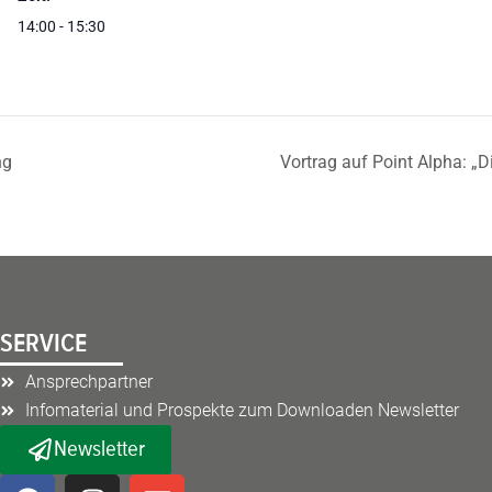
14:00 - 15:30
ng
Vortrag auf Point Alpha: „
SERVICE
Ansprechpartner
Infomaterial und Prospekte zum Downloaden Newsletter
Newsletter
F
I
E