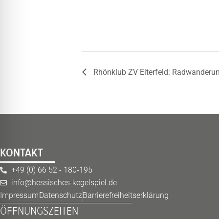
Rhönklub ZV Eiterfeld: Radwanderu
KONTAKT
+49 (0) 66 52 - 180-195
info@hessisches-kegelspiel.de
Impressum
Datenschutz
Barrierefreiheitserklärung
ÖFFNUNGSZEITEN