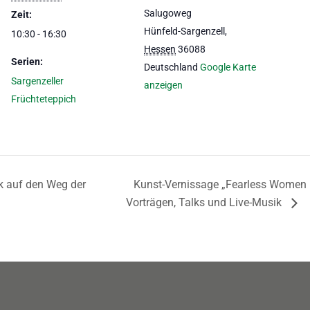
Salugoweg
Zeit:
Hünfeld-Sargenzell
,
10:30 - 16:30
Hessen
36088
Serien:
Deutschland
Google Karte
Sargenzeller
anzeigen
Früchteteppich
k auf den Weg der
Kunst-Vernissage „Fearless Women –
Vorträgen, Talks und Live-Musik