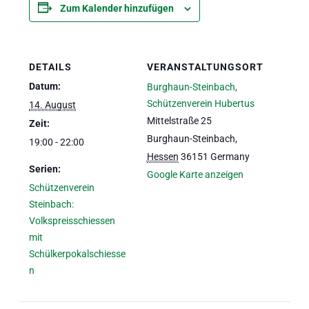
Zum Kalender hinzufügen
eit
DETAILS
VERANSTALTUNGSORT
odus
Datum:
Burghaun-Steinbach,
Schützenverein Hubertus
14. August
Mittelstraße 25
Zeit:
Burghaun-Steinbach
,
19:00 - 22:00
Hessen
36151
Germany
Serien:
Google Karte anzeigen
Schützenverein
dus
Steinbach:
Volkspreisschiessen
mit
Schülkerpokalschiesse
n