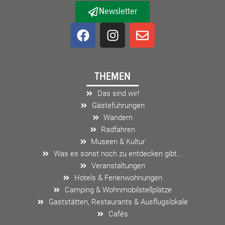
Newsletter
F
I
E
a
n
n
c
s
v
e
t
e
THEMEN
b
a
l
o
g
o
Das sind wir!
o
r
p
Gästeführungen
k
a
e
Wandern
m
Radfahren
Museen & Kultur
Was es sonst noch zu entdecken gibt...
Veranstaltungen
Hotels & Ferienwohnungen
Camping & Wohnmobilstellplätze
Gaststätten, Restaurants & Ausflugslokale
Cafés