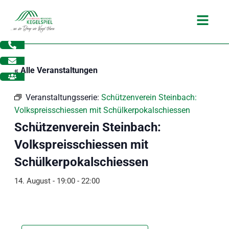
Zum
Main
Inhalt
Menu
springen
« Alle Veranstaltungen
Veranstaltungsserie:
Schützenverein Steinbach:
Volkspreisschiessen mit Schülkerpokalschiessen
Schützenverein Steinbach:
Volkspreisschiessen mit
Schülkerpokalschiessen
14. August - 19:00
-
22:00
dus