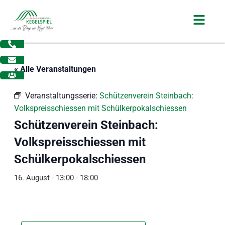
Zum
Main
Inhalt
Menu
springen
« Alle Veranstaltungen
Veranstaltungsserie:
Schützenverein Steinbach:
Volkspreisschiessen mit Schülkerpokalschiessen
Schützenverein Steinbach:
Volkspreisschiessen mit
Schülkerpokalschiessen
16. August - 13:00
-
18:00
dus