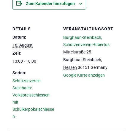
Zum Kalender hinzufügen
eit
DETAILS
VERANSTALTUNGSORT
odus
Datum:
Burghaun-Steinbach,
Schützenverein Hubertus
16. August
Mittelstraße 25
Zeit:
Burghaun-Steinbach
,
13:00 - 18:00
Hessen
36151
Germany
Serien:
Google Karte anzeigen
Schützenverein
dus
Steinbach:
Volkspreisschiessen
mit
Schülkerpokalschiesse
n