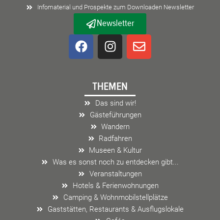
Infomaterial und Prospekte zum Downloaden Newsletter
Newsletter
F
I
E
a
n
n
c
s
v
e
t
e
THEMEN
b
a
l
o
g
o
Das sind wir!
o
r
p
Gästeführungen
k
a
e
Wandern
m
Radfahren
Museen & Kultur
Was es sonst noch zu entdecken gibt...
Veranstaltungen
Hotels & Ferienwohnungen
Camping & Wohnmobilstellplätze
Gaststätten, Restaurants & Ausflugslokale