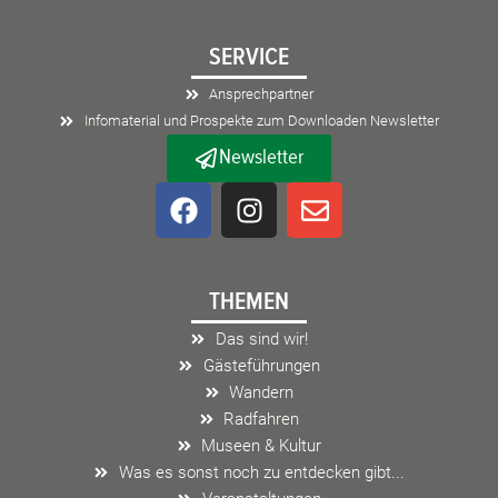
SERVICE
Ansprechpartner
Infomaterial und Prospekte zum Downloaden Newsletter
Newsletter
F
I
E
a
n
n
c
s
v
e
t
e
THEMEN
b
a
l
o
g
o
Das sind wir!
o
r
p
Gästeführungen
k
a
e
Wandern
m
Radfahren
Museen & Kultur
Was es sonst noch zu entdecken gibt...