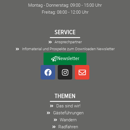
Montag - Donnerstag: 09:00 - 15:00 Uhr
Freitag: 08:00 - 12:00 Uhr
SERVICE
Ansprechpartner
Infomaterial und Prospekte zum Downloaden Newsletter
Newsletter
F
I
E
a
n
n
c
s
v
e
t
e
THEMEN
b
a
l
o
g
o
Das sind wir!
o
r
p
Gästeführungen
k
a
e
Wandern
m
Radfahren