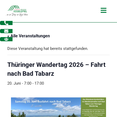
Zum
Main
Inhalt
Menu
springen
« Alle Veranstaltungen
Diese Veranstaltung hat bereits stattgefunden.
Thüringer Wandertag 2026 – Fahrt
nach Bad Tabarz
20. Juni - 7:00
-
17:00
dus