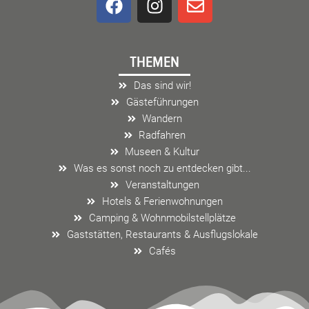
a
n
n
c
s
v
e
t
e
THEMEN
b
a
l
o
g
o
Das sind wir!
o
r
p
Gästeführungen
k
a
e
Wandern
m
Radfahren
Museen & Kultur
Was es sonst noch zu entdecken gibt...
Veranstaltungen
Hotels & Ferienwohnungen
Camping & Wohnmobilstellplätze
Gaststätten, Restaurants & Ausflugslokale
Cafés