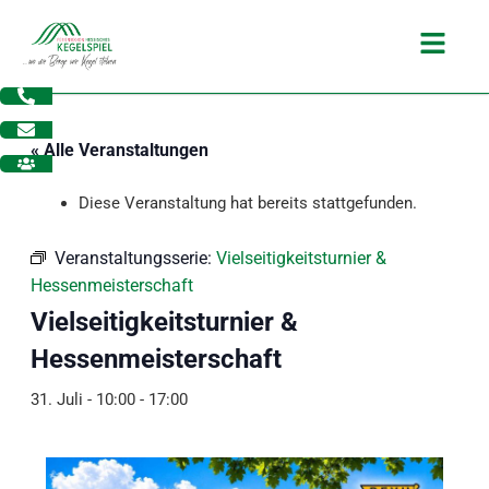
Zum
Main
Inhalt
Menu
springen
« Alle Veranstaltungen
Diese Veranstaltung hat bereits stattgefunden.
Veranstaltungsserie:
Vielseitigkeitsturnier &
Hessenmeisterschaft
Vielseitigkeitsturnier &
Hessenmeisterschaft
31. Juli - 10:00
-
17:00
dus