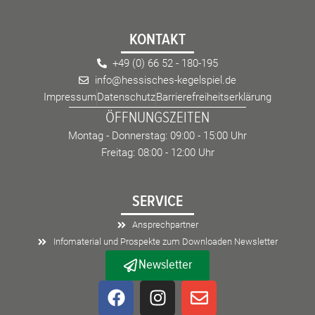
KONTAKT
+49 (0) 66 52 - 180-195
info@hessisches-kegelspiel.de
Impressum
Datenschutz
Barrierefreiheitserklärung
ÖFFNUNGSZEITEN
Montag - Donnerstag: 09:00 - 15:00 Uhr
Freitag: 08:00 - 12:00 Uhr
SERVICE
Ansprechpartner
Infomaterial und Prospekte zum Downloaden Newsletter
Newsletter
F
I
E
a
n
n