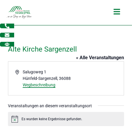
Zum
Main
Inhalt
Menu
springen
Alte Kirche Sargenzell
« Alle Veranstaltungen
Adresse
Salugoweg 1
Hünfeld-Sargenzell
,
36088
Wegbeschreibung
Veranstaltungen an diesem veranstaltungsort
dus
Es wurden keine Ergebnisse gefunden.
Hinweis