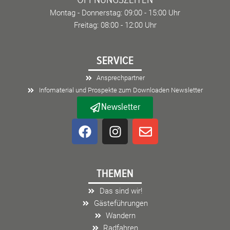
Montag - Donnerstag: 09:00 - 15:00 Uhr
Freitag: 08:00 - 12:00 Uhr
SERVICE
Ansprechpartner
Infomaterial und Prospekte zum Downloaden Newsletter
Newsletter
F
I
E
a
n
n
c
s
v
e
t
e
THEMEN
b
a
l
o
g
o
Das sind wir!
o
r
p
Gästeführungen
k
a
e
Wandern
m
Radfahren