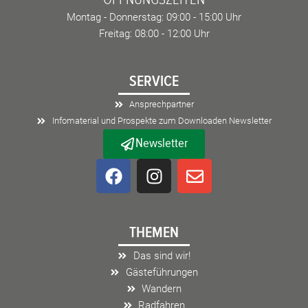
Montag - Donnerstag: 09:00 - 15:00 Uhr
Freitag: 08:00 - 12:00 Uhr
SERVICE
Ansprechpartner
Infomaterial und Prospekte zum Downloaden Newsletter
Newsletter
F
I
E
a
n
n
c
s
v
e
t
e
THEMEN
b
a
l
o
g
o
Das sind wir!
o
r
p
Gästeführungen
k
a
e
Wandern
m
Radfahren