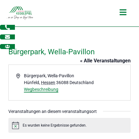
Zum
Main
Inhalt
Menu
springen
Bürgerpark, Wella-Pavillon
« Alle Veranstaltungen
Adresse
Bürgerpark, Wella-Pavillon
Hünfeld
,
Hessen
36088
Deutschland
Wegbeschreibung
Veranstaltungen an diesem veranstaltungsort
dus
Es wurden keine Ergebnisse gefunden.
Hinweis