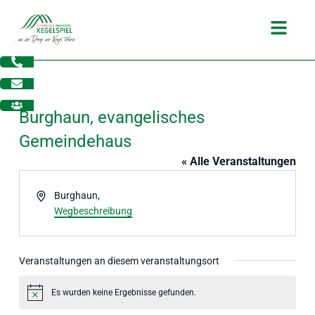
Zum
Main
Inhalt
Menu
springen
Burghaun, evangelisches
Gemeindehaus
« Alle Veranstaltungen
Adresse
Burghaun
,
Wegbeschreibung
Veranstaltungen an diesem veranstaltungsort
dus
Es wurden keine Ergebnisse gefunden.
Hinweis