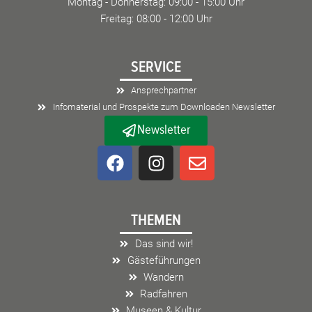
Montag - Donnerstag: 09:00 - 15:00 Uhr
Freitag: 08:00 - 12:00 Uhr
SERVICE
Ansprechpartner
Infomaterial und Prospekte zum Downloaden Newsletter
Newsletter
F
I
E
a
n
n
c
s
v
e
t
e
THEMEN
b
a
l
o
g
o
Das sind wir!
o
r
p
Gästeführungen
k
a
e
Wandern
m
Radfahren
Museen & Kultur