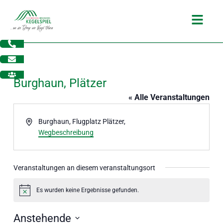
Zum
Main
Inhalt
Menu
springen
Burghaun, Plätzer
« Alle Veranstaltungen
Adresse
Burghaun, Flugplatz Plätzer
,
Wegbeschreibung
Veranstaltungen an diesem veranstaltungsort
Es wurden keine Ergebnisse gefunden.
Hinweis
dus
Anstehende