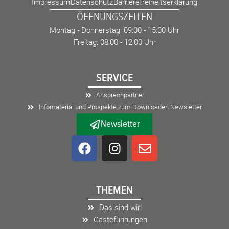
Impressum
Datenschutz
Barrierefreiheitserklärung
ÖFFNUNGSZEITEN
Montag - Donnerstag: 09:00 - 15:00 Uhr
Freitag: 08:00 - 12:00 Uhr
SERVICE
Ansprechpartner
Infomaterial und Prospekte zum Downloaden Newsletter
Newsletter
F
I
E
a
n
n
c
s
v
e
t
e
THEMEN
b
a
l
o
g
o
Das sind wir!
o
r
p
Gästeführungen