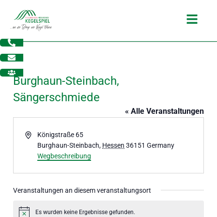
Zum
Main
Inhalt
Menu
springen
Burghaun-Steinbach,
Sängerschmiede
« Alle Veranstaltungen
Adresse
Königstraße 65
Burghaun-Steinbach
,
Hessen
36151
Germany
Wegbeschreibung
Veranstaltungen an diesem veranstaltungsort
dus
Es wurden keine Ergebnisse gefunden.
Hinweis