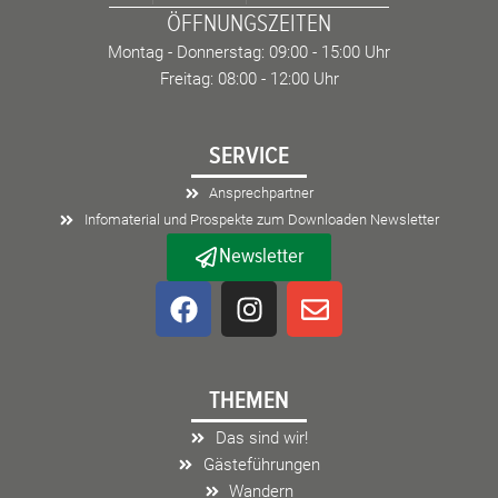
ÖFFNUNGSZEITEN
Montag - Donnerstag: 09:00 - 15:00 Uhr
Freitag: 08:00 - 12:00 Uhr
SERVICE
Ansprechpartner
Infomaterial und Prospekte zum Downloaden Newsletter
Newsletter
F
I
E
a
n
n
c
s
v
e
t
e
THEMEN
b
a
l
o
g
o
Das sind wir!
o
r
p
Gästeführungen
k
a
e
Wandern