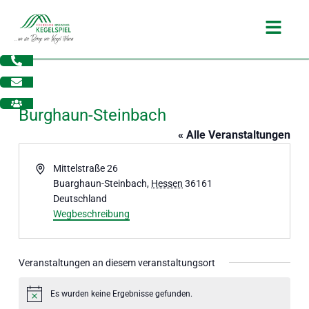
Zum
Main
Inhalt
Menu
springen
Burghaun-Steinbach
« Alle Veranstaltungen
Adresse
Mittelstraße 26
Buarghaun-Steinbach
,
Hessen
36161
Deutschland
Wegbeschreibung
Veranstaltungen an diesem veranstaltungsort
dus
Es wurden keine Ergebnisse gefunden.
Hinweis