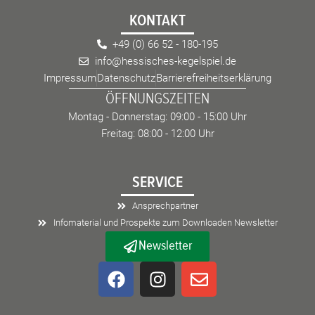
KONTAKT
+49 (0) 66 52 - 180-195
info@hessisches-kegelspiel.de
Impressum
Datenschutz
Barrierefreiheitserklärung
ÖFFNUNGSZEITEN
Montag - Donnerstag: 09:00 - 15:00 Uhr
Freitag: 08:00 - 12:00 Uhr
SERVICE
Ansprechpartner
Infomaterial und Prospekte zum Downloaden Newsletter
Newsletter
F
I
E
a
n
n
c
s
v