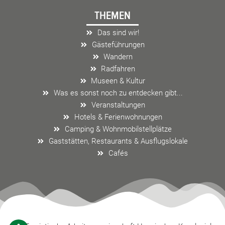
e
t
e
THEMEN
b
a
l
o
g
o
Das sind wir!
o
r
p
Gästeführungen
k
a
e
Wandern
m
Radfahren
Museen & Kultur
Was es sonst noch zu entdecken gibt...
Veranstaltungen
Hotels & Ferienwohnungen
Camping & Wohnmobilstellplätze
Gaststätten, Restaurants & Ausflugslokale
Cafés