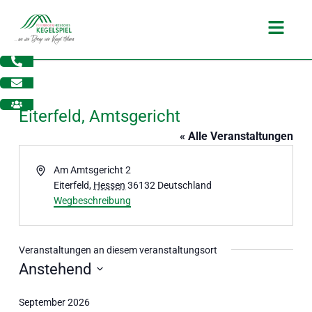
Zum
Main
Inhalt
Menu
springen
Eiterfeld, Amtsgericht
« Alle Veranstaltungen
Adresse
Am Amtsgericht 2
Eiterfeld
,
Hessen
36132
Deutschland
Wegbeschreibung
Veranstaltungen an diesem veranstaltungsort
Anstehend
dus
Datum
September 2026
wählen.