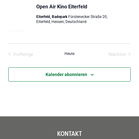
Open Air Kino Eiterfeld
Eiterfeld, Badepark
Fürstenecker Straße 20,
Eiterfeld, Hessen, Deutschland
Vorherige
Heute
Nächste
Veranstaltungen
Veranstal
Kalender abonnieren
KONTAKT