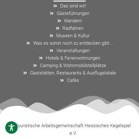
o
g
o
Das sind wir!
o
r
p
Gästeführungen
k
a
e
Wandern
m
Radfahren
Museen & Kultur
Was es sonst noch zu entdecken gibt...
Veranstaltungen
Hotels & Ferienwohnungen
Camping & Wohnmobilstellplätze
Gaststätten, Restaurants & Ausflugslokale
Cafés
Touristische Arbeitsgemeinschaft Hessisches Kegelspiel
e.V.