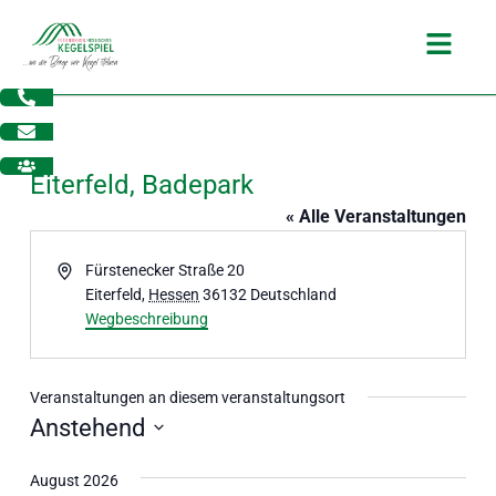
Zum
Main
Inhalt
Menu
springen
Eiterfeld, Badepark
« Alle Veranstaltungen
Adresse
Fürstenecker Straße 20
Eiterfeld
,
Hessen
36132
Deutschland
Wegbeschreibung
Veranstaltungen an diesem veranstaltungsort
Anstehend
dus
Datum
August 2026
wählen.