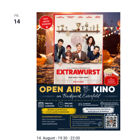
eit
FR.
14
odus
dus
14. August - 19:30
-
22:00