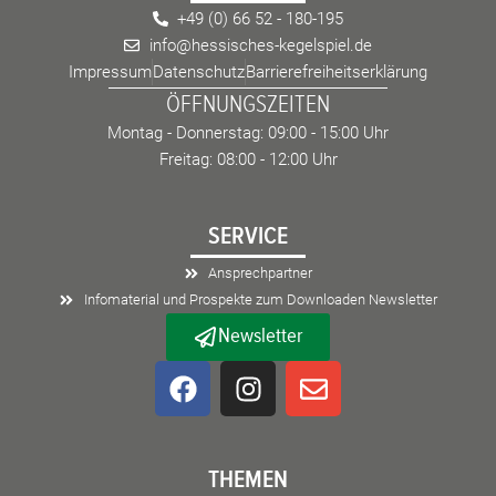
+49 (0) 66 52 - 180-195
info@hessisches-kegelspiel.de
Impressum
Datenschutz
Barrierefreiheitserklärung
ÖFFNUNGSZEITEN
Montag - Donnerstag: 09:00 - 15:00 Uhr
Freitag: 08:00 - 12:00 Uhr
SERVICE
Ansprechpartner
Infomaterial und Prospekte zum Downloaden Newsletter
Newsletter
F
I
E
a
n
n
c
s
v
e
t
e
THEMEN
b
a
l