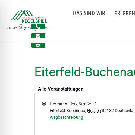
Zum
Inhalt
DAS SIND WIR
ERLEBE
springen
Eiterfeld-Buchen
« Alle Veranstaltungen
Adresse
Hermann-Lietz-Straße 13
Eiterfeld-Buchenau
,
Hessen
36132
Deutschla
ehinderungsmodus
Wegbeschreibung