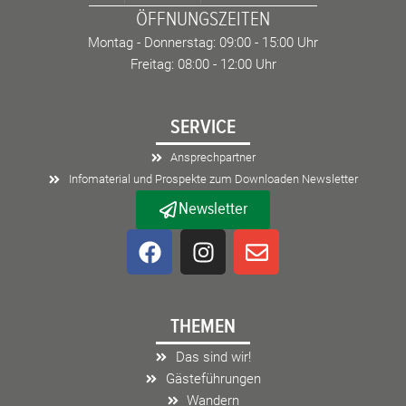
ÖFFNUNGSZEITEN
Montag - Donnerstag: 09:00 - 15:00 Uhr
Freitag: 08:00 - 12:00 Uhr
SERVICE
Ansprechpartner
Infomaterial und Prospekte zum Downloaden Newsletter
Newsletter
F
I
E
a
n
n
c
s
v
e
t
e
THEMEN
b
a
l
o
g
o
Das sind wir!
o
r
p
Gästeführungen
k
a
e
Wandern