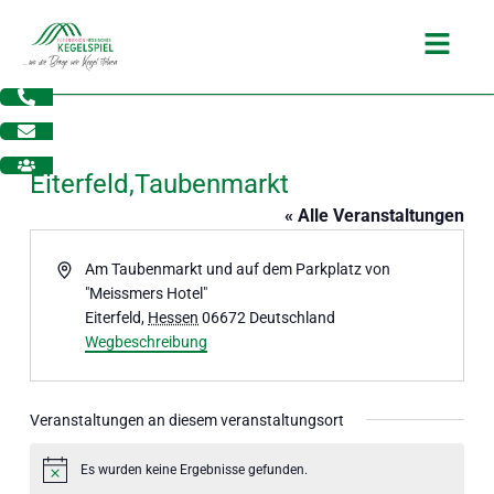
Zum
Main
Inhalt
Menu
springen
Eiterfeld,Taubenmarkt
« Alle Veranstaltungen
Adresse
Am Taubenmarkt und auf dem Parkplatz von
"Meissmers Hotel"
Eiterfeld
,
Hessen
06672
Deutschland
Wegbeschreibung
Veranstaltungen an diesem veranstaltungsort
dus
Es wurden keine Ergebnisse gefunden.
Hinweis