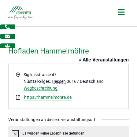
Zum
Main
Inhalt
Menu
springen
Hofladen Hammelmöhre
« Alle Veranstaltungen
Adresse
Sigildisstrasse 47
Nüsttal-Silges
,
Hessen
36167
Deutschland
Wegbeschreibung
Webseite
https://hammelmöhre.de
Veranstaltungen an diesem veranstaltungsort
dus
Es wurden keine Ergebnisse gefunden.
Hinweis