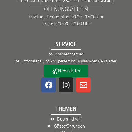
Impressum
Datenschutz
Barrierefreiheitserklärung
ÖFFNUNGSZEITEN
Montag - Donnerstag: 09:00 - 15:00 Uhr
Freitag: 08:00 - 12:00 Uhr
SERVICE
Ansprechpartner
Infomaterial und Prospekte zum Downloaden Newsletter
Newsletter
F
I
E
a
n
n
c
s
v
e
t
e
THEMEN
b
a
l
o
g
o
Das sind wir!
o
r
p
Gästeführungen