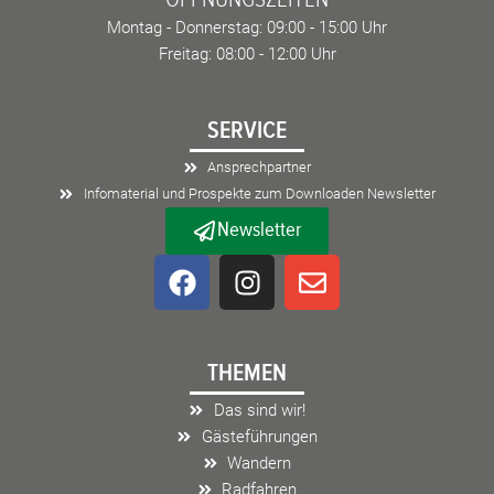
Montag - Donnerstag: 09:00 - 15:00 Uhr
Freitag: 08:00 - 12:00 Uhr
SERVICE
Ansprechpartner
Infomaterial und Prospekte zum Downloaden Newsletter
Newsletter
F
I
E
a
n
n
c
s
v
e
t
e
THEMEN
b
a
l
o
g
o
Das sind wir!
o
r
p
Gästeführungen
k
a
e
Wandern
m
Radfahren