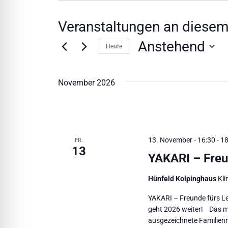
l für Anfallsicherheit
Veranstaltungen an diesem
-freundlicher Modus
Anstehend
Heute
Datum
wählen.
dheitsmodus
November 2026
psie-sicherer Modus
13. November - 16:30
-
18
FR.
13
YAKARI – Freu
Hünfeld Kolpinghaus
Kli
YAKARI – Freunde fürs L
geht 2026 weiter! Das m
ausgezeichnete Familienm