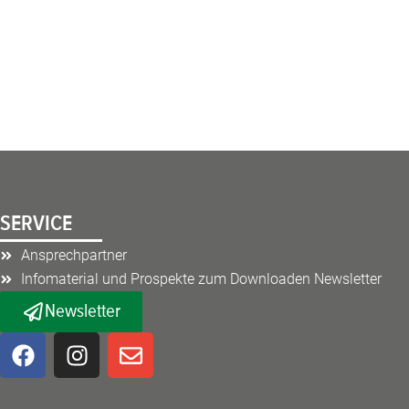
SERVICE
Ansprechpartner
Infomaterial und Prospekte zum Downloaden Newsletter
Newsletter
F
I
E
a
n
n
c
s
v