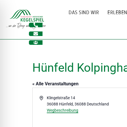
Zum
Inhalt
DAS SIND WIR
ERLEBE
springen
Hünfeld Kolpingh
« Alle Veranstaltungen
Adresse
Klingelstraße 14
36088 Hünfeld
,
36088
Deutschland
ehinderungsmodus
Wegbeschreibung