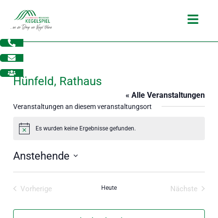
Zum
Main
Inhalt
Menu
springen
Hünfeld, Rathaus
« Alle Veranstaltungen
Veranstaltungen an diesem veranstaltungsort
Es wurden keine Ergebnisse gefunden.
Hinweis
Anstehende
Datum
wählen.
Vorherige
Heute
Nächste
dus
Veranstaltungen
Veranstal