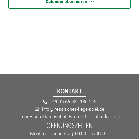
Kalender abonnieren
eit
odus
dus
KONTAKT
+49 (0) 66 52 - 180-195
info@hessisches-kegelspiel.de
Impressum
Datenschutz
Barrierefreiheitserklärung
ÖFFNUNGSZEITEN
Montag - Donnerstag: 09:00 - 15:00 Uhr