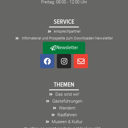
Freitag: 08:00 - 12:00 Uhr
SERVICE
Ansprechpartner
Infomaterial und Prospekte zum Downloaden Newsletter
Newsletter
F
I
E
a
n
n
c
s
v
e
t
e
THEMEN
b
a
l
o
g
o
Das sind wir!
o
r
p
Gästeführungen
k
a
e
Wandern
m
Radfahren
Museen & Kultur