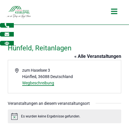
Zum
Main
Inhalt
Menu
springen
Hünfeld, Reitanlagen
« Alle Veranstaltungen
Adresse
zum Haselsee 3
Hünfled
,
36088
Deutschland
Wegbeschreibung
Veranstaltungen an diesem veranstaltungsort
dus
Es wurden keine Ergebnisse gefunden.
Hinweis