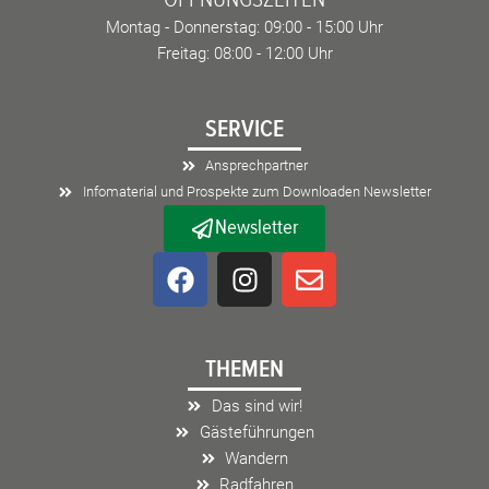
Montag - Donnerstag: 09:00 - 15:00 Uhr
Freitag: 08:00 - 12:00 Uhr
SERVICE
Ansprechpartner
Infomaterial und Prospekte zum Downloaden Newsletter
Newsletter
F
I
E
a
n
n
c
s
v
e
t
e
THEMEN
b
a
l
o
g
o
Das sind wir!
o
r
p
Gästeführungen
k
a
e
Wandern
m
Radfahren