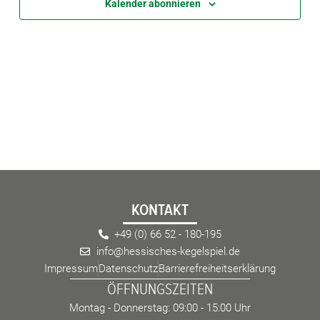
Kalender abonnieren
eit
odus
dus
KONTAKT
+49 (0) 66 52 - 180-195
info@hessisches-kegelspiel.de
Impressum
Datenschutz
Barrierefreiheitserklärung
ÖFFNUNGSZEITEN
Montag - Donnerstag: 09:00 - 15:00 Uhr