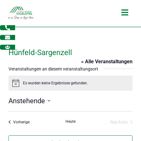
Zum
Main
Inhalt
Menu
springen
Hünfeld-Sargenzell
« Alle Veranstaltungen
Veranstaltungen an diesem veranstaltungsort
Es wurden keine Ergebnisse gefunden.
Hinweis
Anstehende
Datum
wählen.
Heute
Nächste
Veranstaltungen
Vorherige
dus
Veranstal