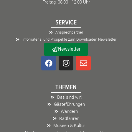
Freitag: 08:00 - 12:00 Uhr
SERVICE
Ansprechpartner
Infomaterial und Prospekte zum Downloaden Newsletter
Newsletter
F
I
E
a
n
n
c
s
v
e
t
e
THEMEN
b
a
l
o
g
o
Das sind wir!
o
r
p
Gästeführungen
k
a
e
Wandern
m
Radfahren
Museen & Kultur