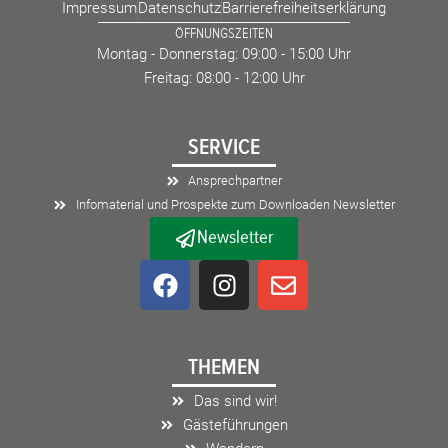
Impressum
Datenschutz
Barrierefreiheitserklärung
ÖFFNUNGSZEITEN
Montag - Donnerstag: 09:00 - 15:00 Uhr
Freitag: 08:00 - 12:00 Uhr
SERVICE
Ansprechpartner
Infomaterial und Prospekte zum Downloaden Newsletter
Newsletter
F
I
E
a
n
n
c
s
v
e
t
e
THEMEN
b
a
l
o
g
o
Das sind wir!
o
r
p
Gästeführungen
k
a
e