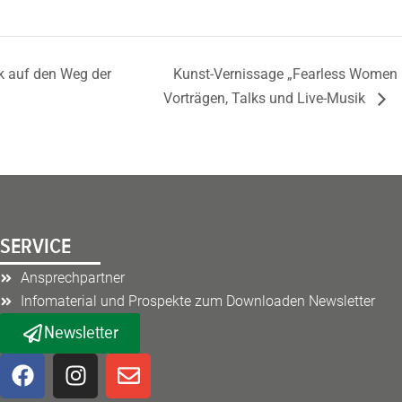
k auf den Weg der
Kunst-Vernissage „Fearless Women –
Vorträgen, Talks und Live-Musik
SERVICE
Ansprechpartner
Infomaterial und Prospekte zum Downloaden Newsletter
Newsletter
F
I
E
a
n
n