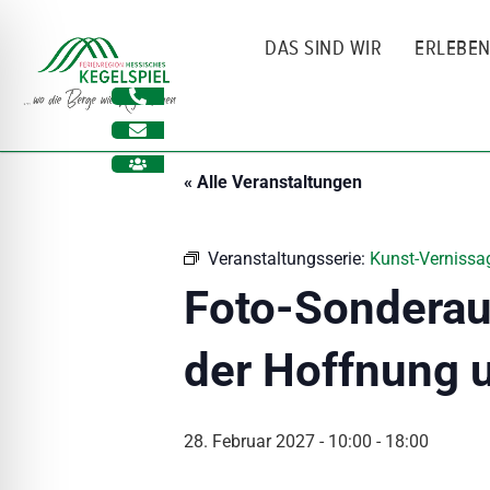
Zum
Inhalt
DAS SIND WIR
ERLEBE
springen
« Alle Veranstaltungen
Veranstaltungsserie:
Kunst-Vernissag
Foto-Sonderaus
der Hoffnung 
ehinderungsmodus
28. Februar 2027 - 10:00
-
18:00