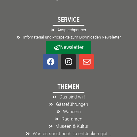
SERVICE
Ansprechpartner
Infomaterial und Prospekte zum Downloaden Newsletter
Newsletter
F
I
E
a
n
n
c
s
v
e
t
e
THEMEN
b
a
l
o
g
o
Das sind wir!
o
r
p
Gästeführungen
k
a
e
Wandern
m
Radfahren
Museen & Kultur
Was es sonst noch zu entdecken gibt...